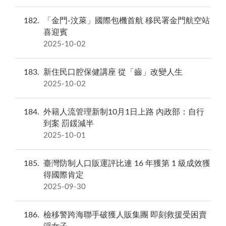
182
「金門-汶萊」國際包機首航 移民署金門航空站
喜迎賓
2025-10-02
183
新住民口腔保健講座 從「齒」改變人生
2025-10-02
184
外籍人流管理新制10月1日上路 內政部：自行
到案 罰鍰減半
2025-10-01
185
臺灣防制人口販運評比連 16 年獲第 1 級成效獲
得國際肯定
2025-09-30
186
檢移警跨海聯手破獲人販集團 即刻救援受困賣