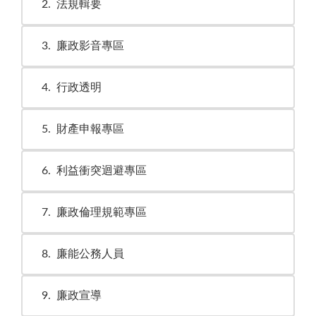
2
法規輯要
3
廉政影音專區
4
行政透明
5
財產申報專區
6
利益衝突迴避專區
7
廉政倫理規範專區
8
廉能公務人員
9
廉政宣導