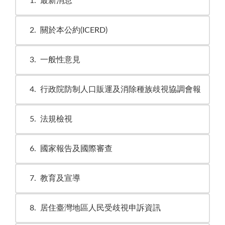
1
最新消息
2
關於本公約(ICERD)
3
一般性意見
4
行政院防制人口販運及消除種族歧視協調會報
5
法規檢視
6
國家報告及國際審查
7
教育及宣導
8
居住臺灣地區人民受歧視申訴資訊