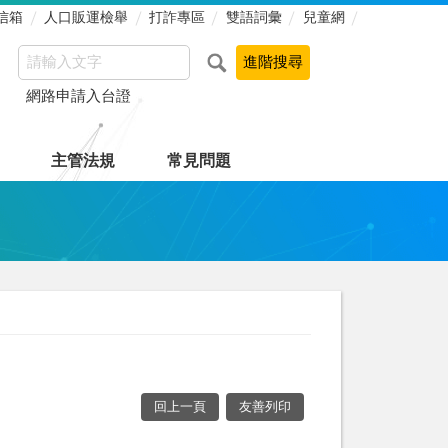
信箱
人口販運檢舉
打詐專區
雙語詞彙
兒童網
網路申請入台證
主管法規
常見問題
回上一頁
友善列印