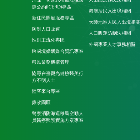
消除一切形式種族歧視國
入出國及移民法相關
際公約(ICERD)專區
港澳居民入出境相關
新住民照顧服務專區
大陸地區人民入出境相
防制人口販運
人口販運防制法相關
性別主流化專區
外國專業人才事務相關
跨國境婚姻媒合資訊專區
移民業務機構管理
協尋在臺觀光健檢醫美行
方不明人士
陸客來台專區
廉政園區
警察消防海巡移民空勤人
員醫療照護實施方案專區