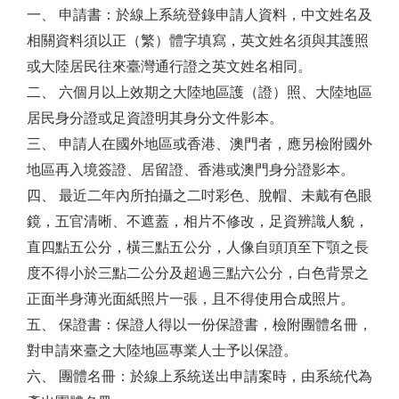
一、 申請書：於線上系統登錄申請人資料，中文姓名及
相關資料須以正（繁）體字填寫，英文姓名須與其護照
或大陸居民往來臺灣通行證之英文姓名相同。
二、 六個月以上效期之大陸地區護（證）照、大陸地區
居民身分證或足資證明其身分文件影本。
三、 申請人在國外地區或香港、澳門者，應另檢附國外
地區再入境簽證、居留證、香港或澳門身分證影本。
四、 最近二年內所拍攝之二吋彩色、脫帽、未戴有色眼
鏡，五官清晰、不遮蓋，相片不修改，足資辨識人貌，
直四點五公分，橫三點五公分，人像自頭頂至下顎之長
度不得小於三點二公分及超過三點六公分，白色背景之
正面半身薄光面紙照片一張，且不得使用合成照片。
五、 保證書：保證人得以一份保證書，檢附團體名冊，
對申請來臺之大陸地區專業人士予以保證。
六、 團體名冊：於線上系統送出申請案時，由系統代為