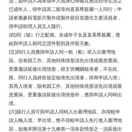
流，如申請人為未成年人或身心障礙且無法自理生活之
已成年人，得申請其二親等內直系尊親屬一人同行；申
請來臺參與電影片製作或製作節目並擔任主要演員者，
得申請助理人員五人隨行。
(四)同（隨）行之配偶、未成年子女及直系尊親屬，發
給與申請人相同之證件類別及停留天數。
(五)同行人員應與申請人同一航（船）班入出臺灣地
區。但有因工作、其他特殊情形須先出境或罹患重病、
受重傷須延後出境情形，經主管機關核准者，不在此
限。同行人員經依規定核准先出境者，得再申請入境；
其再入境者，除有因工作、其他特殊情形須先出境或罹
患重病、受重傷須延後出境情形外，應與申請人同時出
境。
(六)隨行人員可與申請人同時入出臺灣地區、亦得較申
請人晚入境、早出境，惟不得較申請人先行進入臺灣地
區，如無本辦法第十九條第一項各款情形之ㄧ須延後出