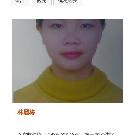
全部
觀光
健檢醫美
林麗梅
本次收件號 ：093608011960，第一次收件號