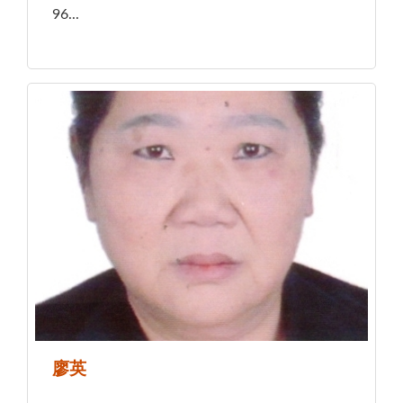
96...
廖英