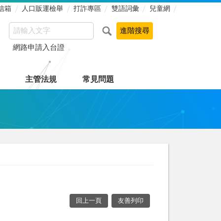
信箱
人口販運檢舉
打詐專區
雙語詞彙
兒童網
網路申請入台證
主管法規
常見問題
回上一頁
友善列印