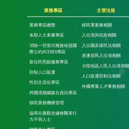
業務專區
主管法規
業務專區總覽
移民署業務相關
各類人士來臺專區
入出境與役政相關
消除一切形式種族歧視國
入出國及移民法相關
際公約(ICERD)專區
港澳居民入出境相關
新住民照顧服務專區
大陸地區人民入出境相
防制人口販運
人口販運防制法相關
性別主流化專區
外國專業人才事務相關
跨國境婚姻媒合資訊專區
移民業務機構管理
協尋在臺觀光健檢醫美行
方不明人士