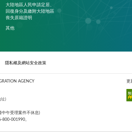
大陸地區人民申請定居、
回復身分及繳附大陸地區
喪失原籍證明
其他
隱私權及網站安全政策
ATION AGENCY
更
址)
櫃檯中午受理案件不休息)
00-001990。