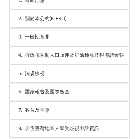
1
最新消息
2
關於本公約(ICERD)
3
一般性意見
4
行政院防制人口販運及消除種族歧視協調會報
5
法規檢視
6
國家報告及國際審查
7
教育及宣導
8
居住臺灣地區人民受歧視申訴資訊