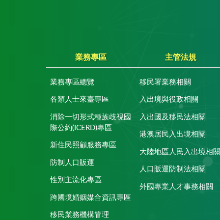
業務專區
主管法規
業務專區總覽
移民署業務相關
各類人士來臺專區
入出境與役政相關
消除一切形式種族歧視國
入出國及移民法相關
際公約(ICERD)專區
港澳居民入出境相關
新住民照顧服務專區
大陸地區人民入出境相
防制人口販運
人口販運防制法相關
性別主流化專區
外國專業人才事務相關
跨國境婚姻媒合資訊專區
移民業務機構管理