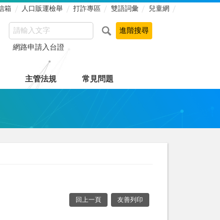
信箱
人口販運檢舉
打詐專區
雙語詞彙
兒童網
網路申請入台證
主管法規
常見問題
回上一頁
友善列印