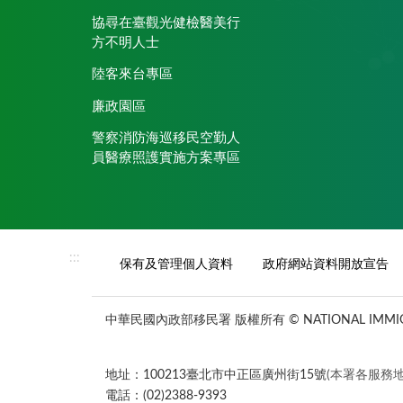
協尋在臺觀光健檢醫美行
方不明人士
陸客來台專區
廉政園區
警察消防海巡移民空勤人
員醫療照護實施方案專區
:::
保有及管理個人資料
政府網站資料開放宣告
中華民國內政部移民署 版權所有 © NATIONAL IMMIGR
地址：100213臺北市中正區廣州街15號
(本署各服務地
電話：(02)2388-9393