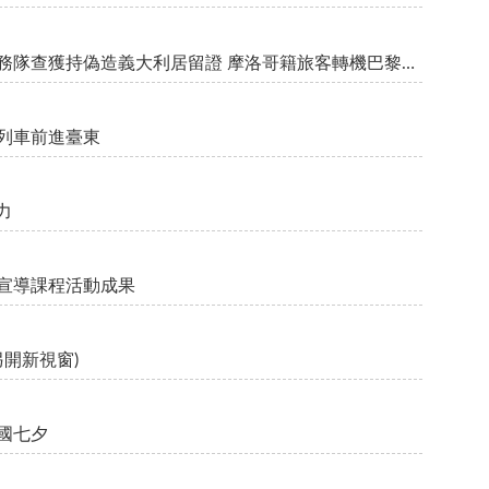
身形宛如足球明星仍難逃法眼 桃機特殊勤務隊查獲持偽造義大利居留證 摩洛哥籍旅客轉機巴黎夢碎
列車前進臺東
力
令宣導課程活動成果
另開新視窗)
國七夕