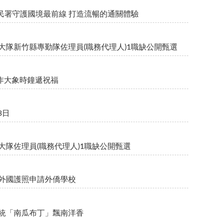
民署守護國境最前線 打造流暢的通關體驗
區事務大隊新竹縣專勤隊佐理員(職務代理人)1職缺公開甄選
作大象時鐘遞祝福
3日
事務大隊佐理員(職務代理人)1職缺公開甄選
買外國護照申請外僑學校
傳統「南瓜布丁」飄南洋香