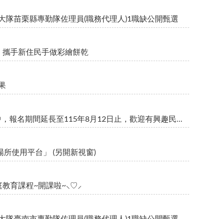
區事務大隊苗栗縣專勤隊佐理員(職務代理人)1職缺公開甄選
，攜手新住民手做彩繪餅乾
果
115年度移民專業人員訓練課程現正招生中，報名期間延長至115年8月12日止，歡迎有興趣民眾踴躍報名！
所使用平台」 (另開新視窗)
教育課程~開課啦~⸜♡⸝
區事務大隊臺南市專勤隊佐理員(職務代理人)1職缺公開甄選