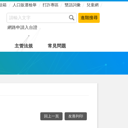
信箱
人口販運檢舉
打詐專區
雙語詞彙
兒童網
網路申請入台證
主管法規
常見問題
回上一頁
友善列印