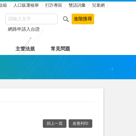
信箱
人口販運檢舉
打詐專區
雙語詞彙
兒童網
網路申請入台證
主管法規
常見問題
回上一頁
友善列印