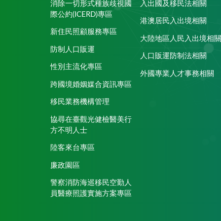
消除一切形式種族歧視國
入出國及移民法相關
際公約(ICERD)專區
港澳居民入出境相關
新住民照顧服務專區
大陸地區人民入出境相
防制人口販運
人口販運防制法相關
性別主流化專區
外國專業人才事務相關
跨國境婚姻媒合資訊專區
移民業務機構管理
協尋在臺觀光健檢醫美行
方不明人士
陸客來台專區
廉政園區
警察消防海巡移民空勤人
員醫療照護實施方案專區