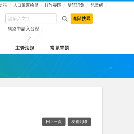
信箱
人口販運檢舉
打詐專區
雙語詞彙
兒童網
網路申請入台證
主管法規
常見問題
回上一頁
友善列印