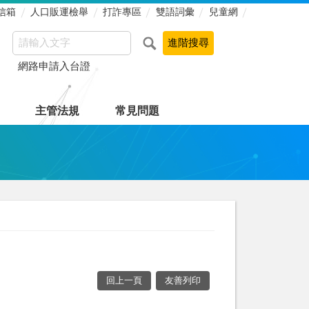
信箱
人口販運檢舉
打詐專區
雙語詞彙
兒童網
網路申請入台證
主管法規
常見問題
回上一頁
友善列印