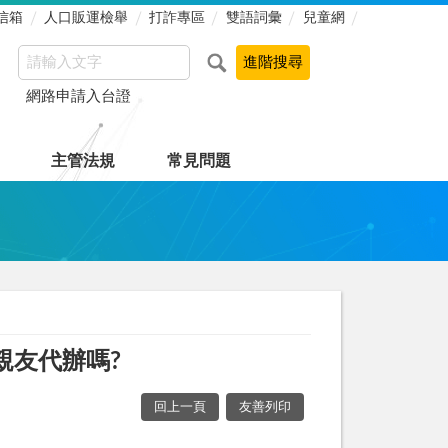
信箱
人口販運檢舉
打詐專區
雙語詞彙
兒童網
網路申請入台證
主管法規
常見問題
親友代辦嗎?
回上一頁
友善列印