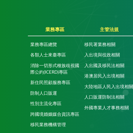
業務專區
主管法規
業務專區總覽
移民署業務相關
各類人士來臺專區
入出境與役政相關
消除一切形式種族歧視國
入出國及移民法相關
際公約(ICERD)專區
港澳居民入出境相關
新住民照顧服務專區
大陸地區人民入出境相
防制人口販運
人口販運防制法相關
性別主流化專區
外國專業人才事務相關
跨國境婚姻媒合資訊專區
移民業務機構管理