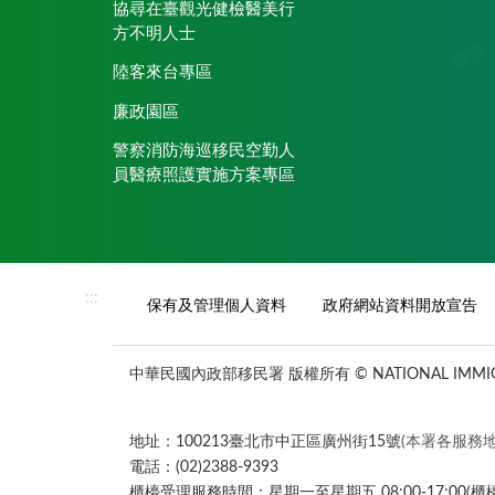
協尋在臺觀光健檢醫美行
方不明人士
陸客來台專區
廉政園區
警察消防海巡移民空勤人
員醫療照護實施方案專區
:::
保有及管理個人資料
政府網站資料開放宣告
中華民國內政部移民署 版權所有 © NATIONAL IMMIGR
地址：100213臺北市中正區廣州街15號
(本署各服務地
電話：(02)2388-9393
櫃檯受理服務時間：星期一至星期五 08:00-17:00(