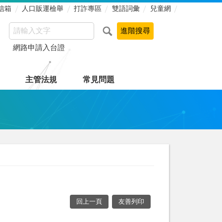
信箱
人口販運檢舉
打詐專區
雙語詞彙
兒童網
網路申請入台證
主管法規
常見問題
回上一頁
友善列印