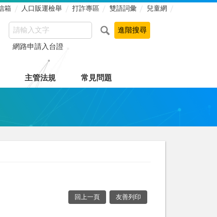
信箱
人口販運檢舉
打詐專區
雙語詞彙
兒童網
網路申請入台證
主管法規
常見問題
回上一頁
友善列印