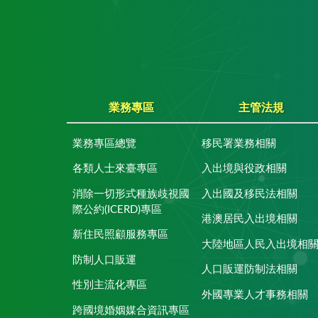
業務專區
主管法規
業務專區總覽
移民署業務相關
各類人士來臺專區
入出境與役政相關
消除一切形式種族歧視國
入出國及移民法相關
際公約(ICERD)專區
港澳居民入出境相關
新住民照顧服務專區
大陸地區人民入出境相
防制人口販運
人口販運防制法相關
性別主流化專區
外國專業人才事務相關
跨國境婚姻媒合資訊專區