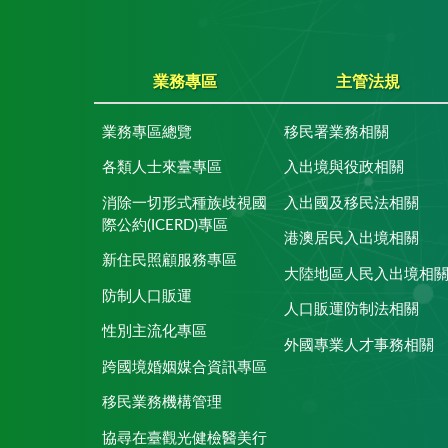
業務專區
主管法規
業務專區總覽
移民署業務相關
各類人士來臺專區
入出境與役政相關
消除一切形式種族歧視國
入出國及移民法相關
際公約(ICERD)專區
港澳居民入出境相關
新住民照顧服務專區
大陸地區人民入出境相
防制人口販運
人口販運防制法相關
性別主流化專區
外國專業人才事務相關
跨國境婚姻媒合資訊專區
移民業務機構管理
協尋在臺觀光健檢醫美行