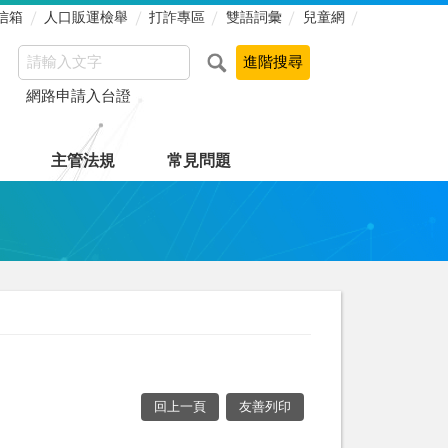
信箱
人口販運檢舉
打詐專區
雙語詞彙
兒童網
網路申請入台證
主管法規
常見問題
回上一頁
友善列印