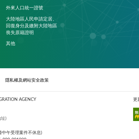
外來人口統一證號
大陸地區人民申請定居、
回復身分及繳附大陸地區
喪失原籍證明
其他
隱私權及網站安全政策
ATION AGENCY
更
址)
櫃檯中午受理案件不休息)