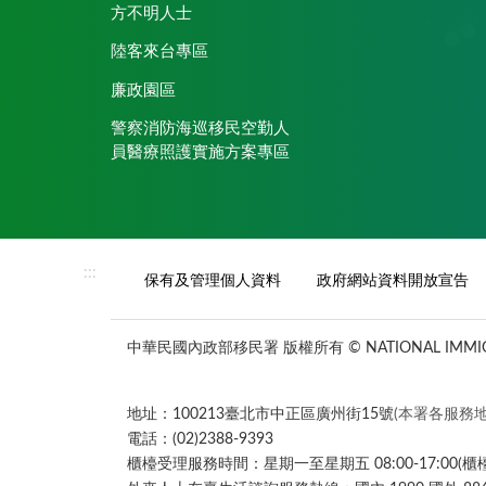
方不明人士
陸客來台專區
廉政園區
警察消防海巡移民空勤人
員醫療照護實施方案專區
:::
保有及管理個人資料
政府網站資料開放宣告
中華民國內政部移民署 版權所有 © NATIONAL IMMIGR
地址：100213臺北市中正區廣州街15號
(本署各服務地
電話：(02)2388-9393
櫃檯受理服務時間：星期一至星期五 08:00-17:00(