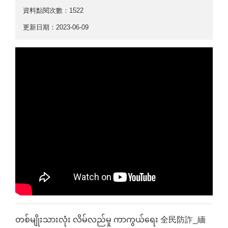
資料點閱次數：1522
更新日期：2023-06-09
တစ်မျိုးသားလုံး လိမ်လည်မှု ကာကွယ်ရေး 全民防詐_緬