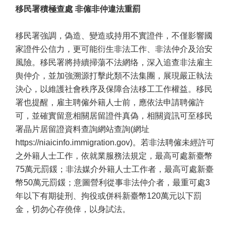
移民署積極查處 非僱非仲違法重罰
移民署強調，偽造、變造或持用不實證件，不僅影響國
家證件公信力，更可能衍生非法工作、非法仲介及治安
風險。移民署將持續掃蕩不法網络，深入追查非法雇主
舆仲介，並加強溯源打擊此類不法集團，展現嚴正執法
決心，以維護社會秩序及保障合法移工工作權益。移民
署也提醒，雇主聘僱外籍人士前，應依法申請聘僱許
可，並確實留意相關居留證件真偽，相關資訊可至移民
署晶片居留證資料查詢網站查詢(網址
https://niaicinfo.immigration.gov)。若非法聘僱未經許可
之外籍人士工作，依就業服務法規定，最高可處新臺幣
75萬元罰鍰；非法媒介外籍人士工作者，最高可處新臺
幣50萬元罰鍰；意圖營利從事非法仲介者，最重可處3
年以下有期徒刑、拘役或併科新臺幣120萬元以下罰
金，切勿心存僥倖，以身試法。