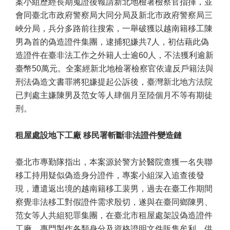
案小組歷經長期蒐證後報請新北地檢署檢察官指揮，並
會同臺北市政府警察局大同分局及新北市政府警察局三
峽分局，兵分多路前往搜索，一舉破獲以越南籍移工陳
男為首的偽造證件集團，逮捕犯嫌共7人，初估藉此偽
造證件在臺非法工作之外籍人士逾60人，不法獲利逾新
臺幣50萬元。全案經新北地檢署檢察官依違反戶籍法與
刑法偽造文書罪將犯嫌提起公訴後，臺灣新北地方法院
已判處主嫌陳男及范女等人肆個月至陸個月不等有期徒
刑。
租屋處設地下工廠 移民署斬斷非法證件變造鏈
臺北市專勤隊指出，本案源於警方於醫院查獲一名失聯
移工持用疑似偽造身分證件，專案小組深入追查後發
現，遭遣返出境的越南籍移工裴男，過去在臺工作期間
察覺非法移工對假證件需求殷切，遂與在臺同鄉陳男、
范女等人共組犯罪集團，在臺北市租屋處架設偽造證件
工廠，專門製作各類身分及資格證明文件販售牟利，供