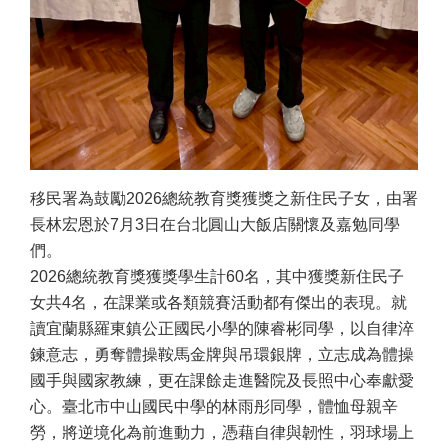
移民署為鼓勵2026總統教育獎獲獎之新住民子女，由署
長林宏恩於7月3日在台北圓山大飯店關懷及嘉勉同學
們。
2026總統教育獎獲獎學生計60名，其中獲獎新住民子
女共4名，在課業或各類競賽活動都有傑出的表現。就
讀宜蘭縣羅東鎮公正國民小學的陳睿彬同學，以自律淬
鍊意志，勇奪體操鞍馬金牌與吊環銀牌，立志成為體操
國手與國家教練，更在課餘走進醫院及長照中心奉獻愛
心。臺北市中山國民中學的林雨彤同學，體恤母親辛
勞，將逆境化為前進動力，憑藉自律與韌性，羽球場上