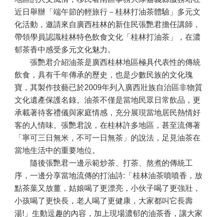
近日舉辦「端午節的輕旅行－桂林打油茶體驗」多元文
化活動，邀請來自廣西桂林的新住民張艷君擔任講師，
帶領學員認識桂林特色飲食文化「桂林打油茶」，在濃
郁茶香中感受多元文化魅力。
張艷君介紹油茶是廣西桂林地區極具代表性的傳統
飲食，具有千年傳承的歷史，也是少數民族的文化瑰
寶，其製作技藝已於
2009
年列入廣西壯族自治區非物質
文化遺產保護名錄。油茶不僅是當地民眾日常飲品，更
承載著待客禮儀與家庭情感，充分展現當地居民熱情好
客的人情味。張艷君說，在桂林許多地區，甚至流傳著
「寧可三日無米，不可一日無茶」的說法，足見油茶在
當地生活中的重要地位。
隨後張艷君一邊示範炒茶、打茶、熬煮的傳統工
序，一邊分享當地流傳的打油詩
:
「桂林油茶噴噴香，放
點茶葉又放薑，姑娘喝了更漂亮，小伙子喝了更強壯，
小孩喝了更快長，老人喝了更健康，大家都叫它長壽
湯
!
」生動逗趣的內容，加上現場濃郁的油茶香，讓大家