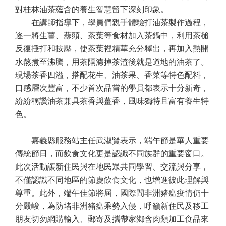
對桂林油茶蘊含的養生智慧留下深刻印象。
在講師指導下，學員們親手體驗打油茶製作過程，
逐一將生薑、蒜頭、茶葉等食材加入茶鍋中，利用茶槌
反復捶打和按壓，使茶葉裡精華充分釋出，再加入熱開
水熬煮至沸騰，用茶隔濾掉茶渣後就是道地的油茶了。
現場茶香四溢，搭配花生、油茶果、香菜等特色配料，
口感層次豐富，不少首次品嘗的學員都表示十分新奇，
紛紛稱讚油茶兼具茶香與薑香，風味獨特且富有養生特
色。
嘉義縣服務站主任武淑賢表示，端午節是華人重要
傳統節日，而飲食文化更是認識不同族群的重要窗口。
此次活動讓新住民與在地民眾共同學習、交流與分享，
不僅認識不同地區的節慶飲食文化，也增進彼此理解與
尊重。此外，端午佳節將屆，國際間非洲豬瘟疫情仍十
分嚴峻，為防堵非洲豬瘟乘勢入侵，呼籲新住民及移工
朋友切勿網購輸入、郵寄及攜帶家鄉含肉類加工食品來