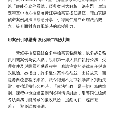
以「廉能公務停看聽，經典案例大解析」為主題，邀請
臺灣臺中地方檢察署黃鈺雯檢察官擔任講座，藉由實際
偵辦案例與法律觀念分享，引導同仁建立正確法治觀
念，提升面對廉政風險時的應變能力。
用案例引導思辨 強化同仁風險判斷
黃鈺雯檢察官結合多年檢察實務經驗，以多起公務
員相關案例為切入點，說明第一線人員在執行公務、受
理案件及與民眾互動過程中，應該注意的法律責任與廉
政風險。她指出，許多違失案件往往並非出於故意，而
是源自疏忽程序細節、法令認知不足或執勤當下判斷失
當；並強調執行公務時，「依法行政」是一切行為的準
則。課程中也透過案例問答與情境討論，引導同仁瞭解
各項業務可能潛藏的廉政風險，提醒同仁「趨吉避
凶」，避免誤觸法網。