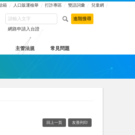
信箱
人口販運檢舉
打詐專區
雙語詞彙
兒童網
網路申請入台證
主管法規
常見問題
回上一頁
友善列印