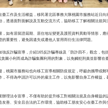
在臺工作及生活權益，移民署北區事務大隊桃園市服務站近日向
動，透過面對面解說及互動交流方式，協助移工了解相關法規與
限，如有居留證屆期、居住地址變更及護照資料異動等情形，應
證的重要性，避免因遺失或遭他人冒用而衍生法律問題。
加強反詐騙宣導，介紹
165
反詐騙專線及「防詐四不」觀念，包
或貪圖小利而成為詐騙集團利用的對象，以免觸犯刑責並影響在
侵，桃園市服務站也向移工宣導相關防疫規定，呼籲勿攜帶或郵
作，不得為申請許可以外的雇主工作，以免影響自身工作權益，
業辦理法令宣導，不僅有助於提升移工對相關法規及自身權益的
造友善、安全且合法的工作環境，協助移工朋友安心在臺工作與