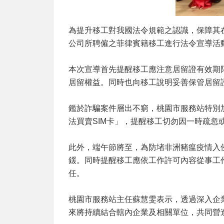
為提升移工對我國法令規範之認識，保障其
公司所聘僱之菲律賓籍移工進行法令宣導活
本次宣導首先提醒移工應注意居留證有效期
居留權益。同時也向移工說明妥善保管居留
鑑於詐騙案件層出不窮，桃園市服務站特別
法買賣
SIM
卡」，提醒移工切勿因一時疏忽
此外，端午節將至，為防堵非洲豬瘟疫情入
鍰。同時提醒移工應依工作許可內容從事工
任。
桃園市服務站主任蘇慧雯表示，透過深入企
來將持續結合轄內企業及相關單位，共同營