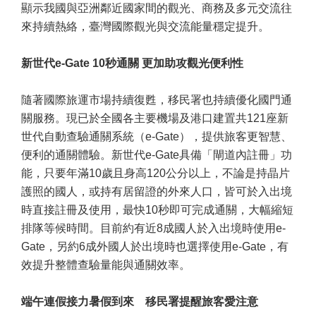
顯示我國與亞洲鄰近國家間的觀光、商務及多元交流往
來持續熱絡，臺灣國際觀光與交流能量穩定提升。
新世代e-Gate 10秒通關 更加助攻觀光便利性
隨著國際旅運市場持續復甦，移民署也持續優化國門通
關服務。現已於全國各主要機場及港口建置共121座新
世代自動查驗通關系統（e-Gate），提供旅客更智慧、
便利的通關體驗。新世代e-Gate具備「閘道內註冊」功
能，只要年滿10歲且身高120公分以上，不論是持晶片
護照的國人，或持有居留證的外來人口，皆可於入出境
時直接註冊及使用，最快10秒即可完成通關，大幅縮短
排隊等候時間。目前約有近8成國人於入出境時使用e-
Gate，另約6成外國人於出境時也選擇使用e-Gate，有
效提升整體查驗量能與通關效率。
端午連假接力暑假到來 移民署提醒旅客愛注意