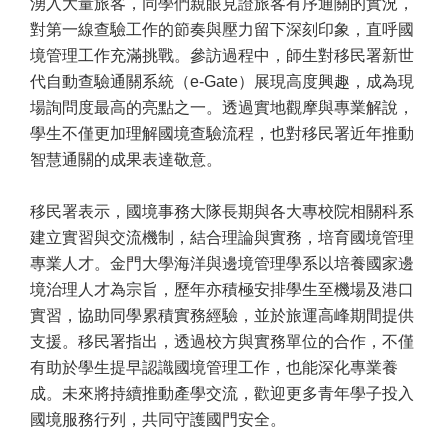
湧入大量旅客，同學們親眼見證旅客有序通關的實況，
對第一線查驗工作的節奏與壓力留下深刻印象，直呼國
境管理工作充滿挑戰。參訪過程中，師生對移民署新世
代自動查驗通關系統（e-Gate）展現高度興趣，成為現
場詢問度最高的亮點之一。透過實地觀摩與專業解說，
學生不僅更加理解國境查驗流程，也對移民署近年推動
智慧通關的成果表達敬意。
移民署表示，國境事務大隊長期與各大專校院相關科系
建立實習與交流機制，結合理論與實務，培育國境管理
專業人才。金門大學海洋與邊境管理學系以培養國家邊
境治理人才為宗旨，歷年亦積極安排學生至機場及港口
實習，協助同學累積實務經驗，並於旅運高峰期間提供
支援。移民署指出，透過校方與實務單位的合作，不僅
有助於學生提早認識國境管理工作，也能深化專業養
成。未來將持續推動產學交流，歡迎更多青年學子投入
國境服務行列，共同守護國門安全。