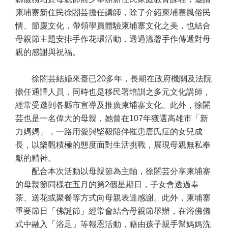
柬埔寨新住民徐閤芸擔任講師，除了介紹柬埔寨風俗民
情、節慶文化，帶領學員體驗柬埔寨文化之美，也結合
母親節主題安排手作花環活動，透過溫馨手作傳遞對母
親的感謝與祝福。
徐閤芸結婚來臺已
20
多年，長期在政府機關及法院
擔任通譯人員，同時也是移民署培訓之多元文化講師，
經常受邀到各縣市宣導及推廣柬埔寨文化。此外，徐閤
芸也是一名偉大的母親，她曾在
107
年獲選高雄市「新
力媽媽」，一路用愛與堅毅陪伴罹患唐氏症的女兒成
長，以樂觀積極的態度面對生活挑戰，展現母親無私奉
獻的精神。
配合本次活動以母親節為主軸，徐閤芸分享柬埔寨
的母親節同樣在五月的第
2
個星期日，子女會透過奉
茶、送花或聚餐等方式向母親表達感謝。此外，柬埔寨
重要節日「佛誕節」經常會結合母親節舉辦，在浴佛儀
式中融入「浴足」等報恩活動，藉由孩子親手幫媽媽洗