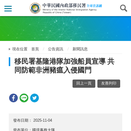
現在位置
首頁
公告資訊
新聞訊息
移民署基隆港隊加強船員宣導 共
同防範非洲豬瘟入侵國門
回上一頁
友善列印
發布日期：
2025-11-04
發布單位：國境事務大隊