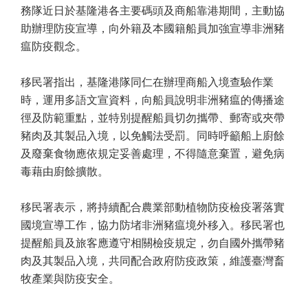
務隊近日於基隆港各主要碼頭及商船靠港期間，主動協
助辦理防疫宣導，向外籍及本國籍船員加強宣導非洲豬
瘟防疫觀念。
移民署指出，基隆港隊同仁在辦理商船入境查驗作業
時，運用多語文宣資料，向船員說明非洲豬瘟的傳播途
徑及防範重點，並特別提醒船員切勿攜帶、郵寄或夾帶
豬肉及其製品入境，以免觸法受罰。同時呼籲船上廚餘
及廢棄食物應依規定妥善處理，不得隨意棄置，避免病
毒藉由廚餘擴散。
移民署表示，將持續配合農業部動植物防疫檢疫署落實
國境宣導工作，協力防堵非洲豬瘟境外移入。移民署也
提醒船員及旅客應遵守相關檢疫規定，勿自國外攜帶豬
肉及其製品入境，共同配合政府防疫政策，維護臺灣畜
牧產業與防疫安全。