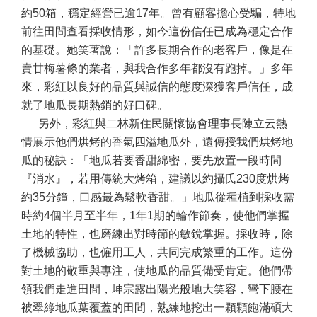
約50箱，穩定經營已逾17年。曾有顧客擔心受騙，特地
前往田間查看採收情形，如今這份信任已成為穩定合作
的基礎。她笑著說：「許多長期合作的老客戶，像是在
賣甘梅薯條的業者，與我合作多年都沒有跑掉。」多年
來，彩紅以良好的品質與誠信的態度深獲客戶信任，成
就了地瓜長期熱銷的好口碑。
另外，彩紅與二林新住民關懷協會理事長陳立云熱
情展示他們烘烤的香氣四溢地瓜外，還傳授我們烘烤地
瓜的秘訣：「地瓜若要香甜綿密，要先放置一段時間
『消水』，若用傳統大烤箱，建議以約攝氏230度烘烤
約35分鐘，口感最為鬆軟香甜。」地瓜從種植到採收需
時約4個半月至半年，1年1期的輪作節奏，使他們掌握
土地的特性，也磨練出對時節的敏銳掌握。採收時，除
了機械協助，也僱用工人，共同完成繁重的工作。這份
對土地的敬重與專注，使地瓜的品質備受肯定。他們帶
領我們走進田間，坤宗露出陽光般地大笑容，彎下腰在
被翠綠地瓜葉覆蓋的田間，熟練地挖出一顆顆飽滿碩大