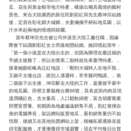
瓜、花生與黃金蜆等地方特產，構築出獨具風情的鄉村
景色。來自大陸廣西的新住民劉彩紅與先生蔡坤宗結婚
後，定居在彰化縣大城鄉，夫妻倆攜手耕耘地瓜園，以
汗水串起兩地的情感與歸屬。
當年蔡坤宗先生被公司外派至大陸工廠任職，因緣
際會下結識劉彩紅女士而後相戀結婚。她回憶起當年：
「第一個小孩是在大陸出生的，但因為辦理在臺設籍的
手續太複雜了，所以在懷第二胎時就先來臺灣待產。」
接著她眼眶略為泛紅地說：「剛到大城時人生地不熟，
又聽不太懂台語，跟別人溝通時，常常雞同鴨講。」第
二個孩子出生後，坤宗辭去大陸的工作，返臺接手家中
的地瓜園。田裡主要栽種台農66號，其表皮與內肉呈現
溫潤橘紅色，含水量高，入口鬆軟綿密，富含胡蘿蔔素
與豐富營養。初期因為地處偏遠銷售不易，彩紅發揮自
身的電腦專長，架設網站販賣地瓜，最初銷售量仍不如
預期，後續又在其他拍賣網站上架，積極拓展通路並提
供宅配服務，才逐漸獲得市場迴響；現在平均每日出貨