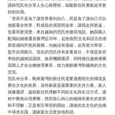
講師范氏伶分享人生心路歷程，鼓勵新住民勇敢追求更
好的自我。
「登高不是為了讓世界看到自己，而是為了讓自己可以
放眼看全世界，對成長的渴望與追求，讓我走得更遠，
也看得更清楚」來自越南的范氏伶微笑地說。她與國人
配偶結婚後遷居臺灣近
20
年，起初面對文化和語言的差
異曾感到茫然與孤獨，但她沒有退縮，反而努力學習，
提升自我能力。現在的范氏伶有多重身分，不僅是多所
學校的越南語講師、政府機關通譯，同時擔任越南僑裔
高階人才在台總會理事長，致力推動臺灣和越南的文化
交流。
范氏伶分享，剛來臺灣的新住民需要適應陌生的環境及
磨合文化的差異，這時家庭是最重要的支持力量。家人
就像通譯，協助新住民理解不同的文化與生活方式，過
程中難免出現摩擦，然而當心與心的碰撞所產生的差異
和不理解，正是相互學習的開始，讓彼此在文化的交織
中尋求共識，讓家庭生活更加地和諧。