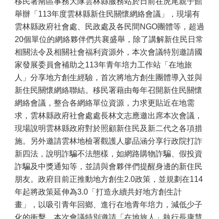
移民署南區事務大隊雲林縣服務站於日前在虎尾親子館
舉辦「
113
年度雲林縣新住民關懷網絡會議」，現場有
雲林縣政府社會處、民政處及各民間
NGO
團體等，超過
20
個單位的網絡夥伴們共襄盛舉，除了講解新住民日常
相關法令及相關社會福利資源外，本次會議特別邀請國
家發展委員會補助之
113
年青年培力工作站「在地旅
人」分享地方創生經驗，首次將地方創生團體導入並與
新住民關懷網絡聯結。移民署藉由每年召開新住民關懷
網絡會議，整合各網絡單位資源，力求更貼近在地需
求，雲林縣政府社會處處長林文志應邀出席本次會議，
現場說明雲林縣政府對於照顧新住民及新二代之各項措
施。另外邀請雲林地檢署觀護人廖品涵分享行政院打詐
新四法，說明詐騙不法態樣，如網路購物詐騙、假投資
詐騙及中獎通知等，並請與會夥伴們提醒身邊的新住民
朋友。政府目前正推動地方創生
2.0
政策，並規劃在
114
年起將政策延伸為
3.0
「打造永續共好地方創生計
畫」，以吸引青年回鄉、進行在地青年培力，減低少子
化的衝擊，本次會議特別邀請「在地旅人」執行長康慧