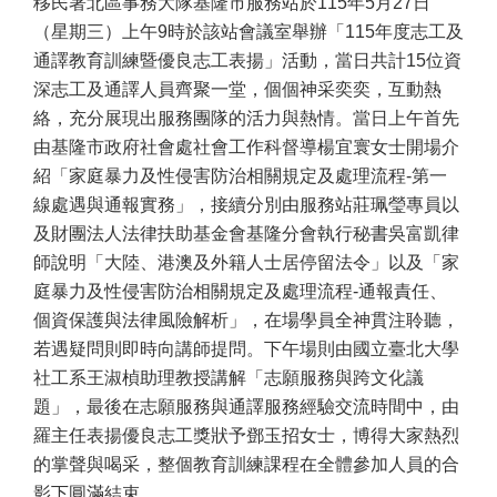
移民署北區事務大隊基隆市服務站於115年5月27日
（星期三）上午9時於該站會議室舉辦「115年度志工及
通譯教育訓練暨優良志工表揚」活動，當日共計15位資
深志工及通譯人員齊聚一堂，個個神采奕奕，互動熱
絡，充分展現出服務團隊的活力與熱情。當日上午首先
由基隆市政府社會處社會工作科督導楊宜寰女士開場介
紹「家庭暴力及性侵害防治相關規定及處理流程-第一
線處遇與通報實務」，接續分別由服務站莊珮瑩專員以
及財團法人法律扶助基金會基隆分會執行秘書吳富凱律
師說明「大陸、港澳及外籍人士居停留法令」以及「家
庭暴力及性侵害防治相關規定及處理流程-通報責任、
個資保護與法律風險解析」，在場學員全神貫注聆聽，
若遇疑問則即時向講師提問。下午場則由國立臺北大學
社工系王淑楨助理教授講解「志願服務與跨文化議
題」，最後在志願服務與通譯服務經驗交流時間中，由
羅主任表揚優良志工獎狀予鄧玉招女士，博得大家熱烈
的掌聲與喝采，整個教育訓練課程在全體參加人員的合
影下圓滿結束。