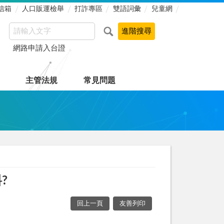
信箱
人口販運檢舉
打詐專區
雙語詞彙
兒童網
網路申請入台證
主管法規
常見問題
?
回上一頁
友善列印