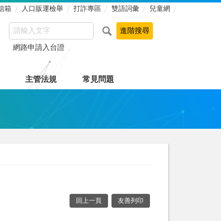
信箱
人口販運檢舉
打詐專區
雙語詞彙
兒童網
網路申請入台證
主管法規
常見問題
回上一頁
友善列印