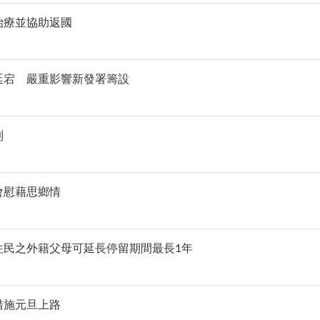
治療並協助返國
延宕 嚴重影響新發署籌設
制
會慰藉思鄉情
住民之外籍父母可延長停留期間最長1年
措施元旦上路