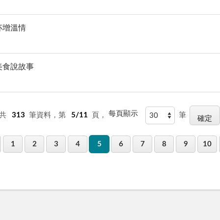
杯增溫情
美食說故事
每頁顯示
共
313
筆資料，第
5/11
頁，
筆
1
2
3
4
5
6
7
8
9
10