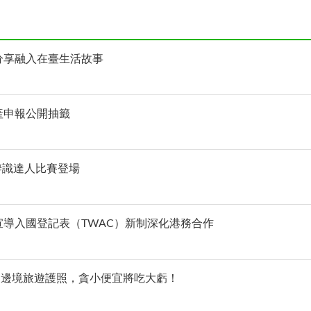
分享融入在臺生活故事
產申報公開抽籤
辨識達人比賽登場
宣導入國登記表（TWAC）新制深化港務合作
國邊境旅遊護照，貪小便宜將吃大虧！