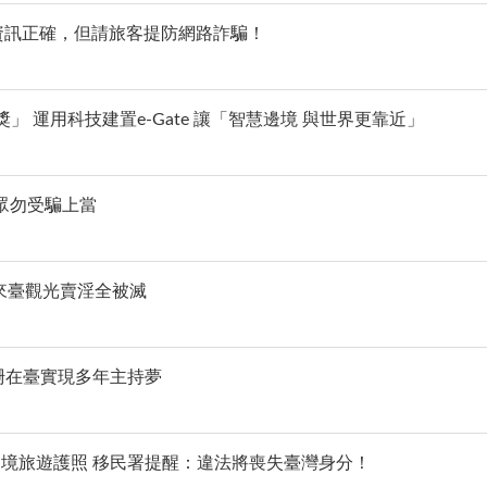
口資訊正確，但請旅客提防網路詐騙！
 運用科技建置e-Gate 讓「智慧邊境 與世界更靠近」
眾勿受騙上當
來臺觀光賣淫全被滅
珊在臺實現多年主持夢
境旅遊護照 移民署提醒：違法將喪失臺灣身分！