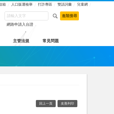
信箱
人口販運檢舉
打詐專區
雙語詞彙
兒童網
網路申請入台證
主管法規
常見問題
回上一頁
友善列印