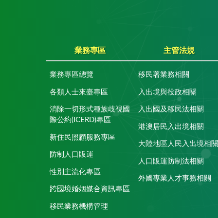
業務專區
主管法規
業務專區總覽
移民署業務相關
各類人士來臺專區
入出境與役政相關
消除一切形式種族歧視國
入出國及移民法相關
際公約(ICERD)專區
港澳居民入出境相關
新住民照顧服務專區
大陸地區人民入出境相
防制人口販運
人口販運防制法相關
性別主流化專區
外國專業人才事務相關
跨國境婚姻媒合資訊專區
移民業務機構管理