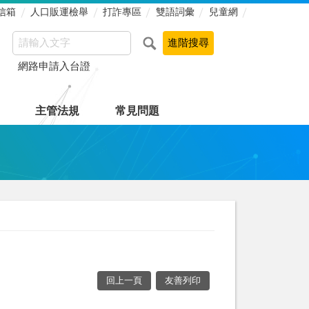
信箱
人口販運檢舉
打詐專區
雙語詞彙
兒童網
網路申請入台證
主管法規
常見問題
回上一頁
友善列印