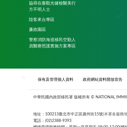
協尋在臺觀光健檢醫美行
方不明人士
陸客來台專區
廉政園區
警察消防海巡移民空勤人
員醫療照護實施方案專區
:::
保有及管理個人資料
政府網站資料開放宣告
中華民國內政部移民署 版權所有 © NATIONAL IMMIGR
地址：100213臺北市中正區廣州街15號
(本署各服務地
電話：(02)2388-9393