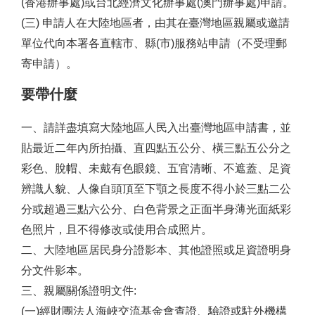
(
香港辦事處
)
或台北經濟文化辦事處
(
澳門辦事處
)
申請。
(三) 申請人在大陸地區者，由其在臺灣地區親屬或邀請
單位代向本署各直轄市、縣
(
市
)
服務站申請（不受理郵
寄申請）。
要帶什麼
一、請詳盡填寫大陸地區人民入出臺灣地區申請書，並
貼最近二年內所拍攝、直四點五公分、橫三點五公分之
彩色、脫帽、未戴有色眼鏡、五官清晰、不遮蓋、足資
辨識人貌、人像自頭頂至下顎之長度不得小於三點二公
分或超過三點六公分、白色背景之正面半身薄光面紙彩
色照片，且不得修改或使用合成照片。
二、大陸地區居民身分證影本、其他證照或足資證明身
分文件影本。
三、親屬關係證明文件:
(一)經財團法人海峽交流基金會查證、驗證或駐外機構