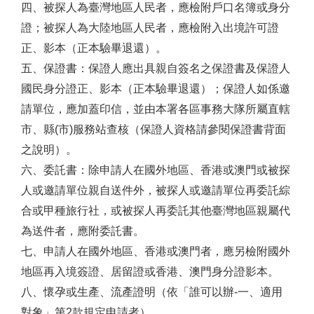
四、被探人為臺灣地區人民者，應檢附戶口名簿或身分
證；被探人為大陸地區人民者，應檢附入出境許可證
正、影本（正本驗畢退還）。
五、保證書：保證人應出具親自簽名之保證書及保證人
國民身分證正、影本（正本驗畢退還）；保證人如係邀
請單位，應加蓋印信，並由本署各區事務大隊所屬直轄
市、縣(市)服務站查核（保證人資格請參閱保證書背面
之說明）。
六、委託書：除申請人在國外地區、香港或澳門或被探
人或邀請單位親自送件外，被探人或邀請單位再委託綜
合或甲種旅行社，或被探人再委託其他臺灣地區親屬代
為送件者，應附委託書。
七、申請人在國外地區、香港或澳門者，應另檢附國外
地區再入境簽證、居留證或香港、澳門身分證影本。
八、懷孕或生產、流產證明（依「誰可以辦-一、適用
對象」第2款規定申請者）。