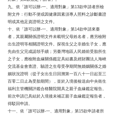
九、依「誰可以辦-一、適用對象」第13款申請者所檢
附文件：行動不便或因健康因素須專人照料之診斷書證
明或其他足資證明之文件。
十、依「誰可以辦-一、適用對象」第14款申請來臺
者，其親屬關係證明文件未載明父母姓名者，應另檢附
出生證明等相關證明文件。探視生父之非婚生子女，應
先由生父完成認領手續；另臺灣地區人民婚前受胎所生
之子女，應檢附血緣關係鑑定具結書及經財團法人海峽
交流基金會查證、驗證之生母受孕期間無婚姻關係之婚
姻狀況證明（從子女出生日回溯第一百八十一日起至三
百零二日止為受胎期間），並於入境後檢送由中央衛生
福利主管機關評鑑合格醫院開具之親子血緣鑑定報告。
前次申請已具結於入境後未補正親子血緣鑑定報告者，
得駁回申請。
十一、依「誰可以辦-一、適用對象」第15款申請者所