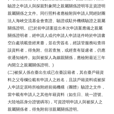
驗證之申請人與探親對象間之親屬關係證明等足資證明
親屬關係之文件。同行照料者應檢附與申請人間經財團
法人海峽交流基金會查證、驗證或駐外機構驗證之親屬
關係證明。(已於前申請案提出本次申請案應備之親屬
關係證明者，經申請人或代申請人申請送件時於申請書
空白處填載曾經來臺，並在旁簽名，經該管服務站查得
該資料者，得免附。但若查無，或經查有疑慮者，仍應
依通知補件。如與被探人為姻親關係，應檢附最近三年
內開立之親屬關係證明。)
(二)被探人係在臺出生或已在臺設籍者，其在臺戶籍資
料之父母欄位載有申請人之姓名，且該戶籍資料或被探
人申請定居時所檢附經前揭機構（團體）驗證之文件，
當中載有申請人之其他年籍資料（如生日、統一證號、
大陸地區身分證號碼等)，可資證明申請人與被探人之
親屬關係者，得免附前項親屬關係證明。