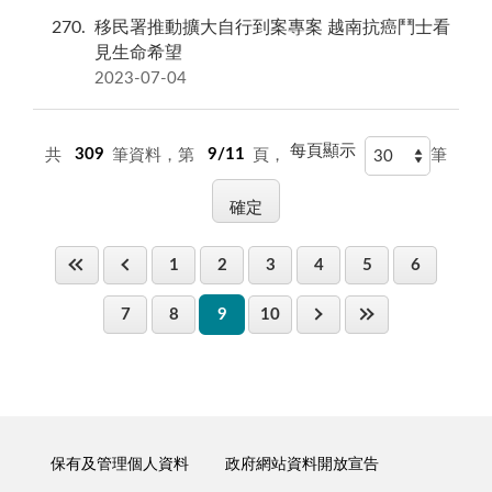
270
移民署推動擴大自行到案專案 越南抗癌鬥士看
見生命希望
2023-07-04
每頁顯示
共
309
筆資料，第
9/11
頁，
筆
1
2
3
4
5
6
7
8
9
10
保有及管理個人資料
政府網站資料開放宣告