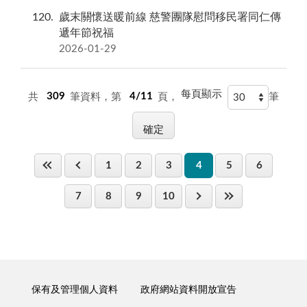
120
歲末關懷送暖前線 慈警團隊慰問移民署同仁傳
遞年節祝福
2026-01-29
每頁顯示
共
309
筆資料，第
4/11
頁，
筆
1
2
3
4
5
6
7
8
9
10
保有及管理個人資料
政府網站資料開放宣告