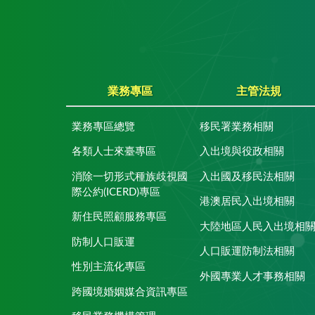
業務專區
主管法規
業務專區總覽
移民署業務相關
各類人士來臺專區
入出境與役政相關
消除一切形式種族歧視國
入出國及移民法相關
際公約(ICERD)專區
港澳居民入出境相關
新住民照顧服務專區
大陸地區人民入出境相
防制人口販運
人口販運防制法相關
性別主流化專區
外國專業人才事務相關
跨國境婚姻媒合資訊專區