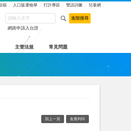
信箱
人口販運檢舉
打詐專區
雙語詞彙
兒童網
網路申請入台證
主管法規
常見問題
回上一頁
友善列印