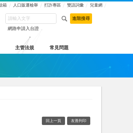
信箱
人口販運檢舉
打詐專區
雙語詞彙
兒童網
網路申請入台證
主管法規
常見問題
回上一頁
友善列印