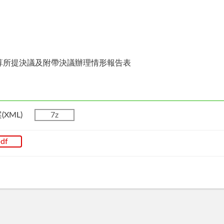
算所提決議及附帶決議辦理情形報告表
(XML)
7z
df