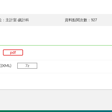
位：主計室‧歲計科
資料點閱次數：927
算
pdf
(XML)
7z