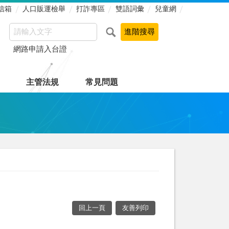
信箱
人口販運檢舉
打詐專區
雙語詞彙
兒童網
網路申請入台證
主管法規
常見問題
回上一頁
友善列印