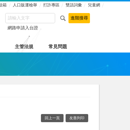
信箱
人口販運檢舉
打詐專區
雙語詞彙
兒童網
網路申請入台證
主管法規
常見問題
回上一頁
友善列印