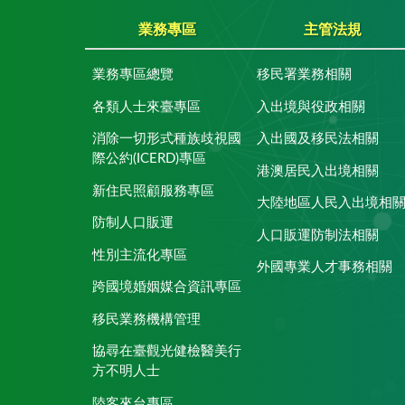
業務專區
主管法規
業務專區總覽
移民署業務相關
各類人士來臺專區
入出境與役政相關
消除一切形式種族歧視國
入出國及移民法相關
際公約(ICERD)專區
港澳居民入出境相關
新住民照顧服務專區
大陸地區人民入出境相
防制人口販運
人口販運防制法相關
性別主流化專區
外國專業人才事務相關
跨國境婚姻媒合資訊專區
移民業務機構管理
協尋在臺觀光健檢醫美行
方不明人士
陸客來台專區