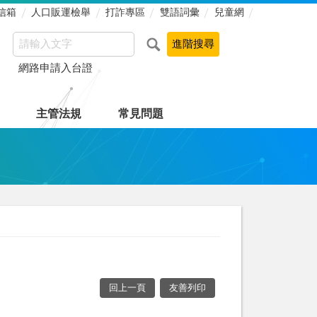
信箱
人口販運檢舉
打詐專區
雙語詞彙
兒童網
網路申請入台證
主管法規
常見問題
回上一頁
友善列印