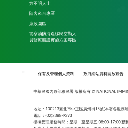
方不明人士
陸客來台專區
廉政園區
警察消防海巡移民空勤人
員醫療照護實施方案專區
:::
保有及管理個人資料
政府網站資料開放宣告
中華民國內政部移民署 版權所有 © NATIONAL IMMIGR
地址：100213臺北市中正區廣州街15號
(本署各服務地
電話：(02)2388-9393
櫃檯受理服務時間：星期一至星期五 08:00-17:00(