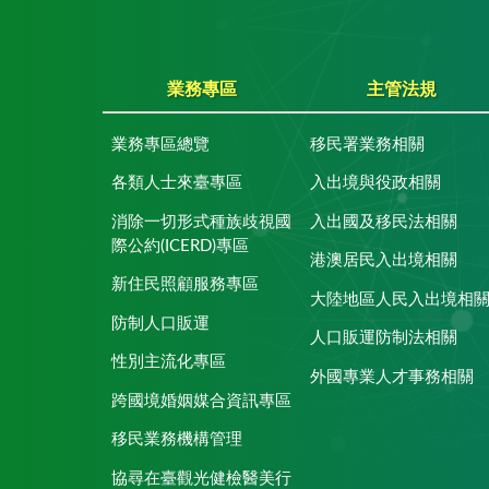
業務專區
主管法規
業務專區總覽
移民署業務相關
各類人士來臺專區
入出境與役政相關
消除一切形式種族歧視國
入出國及移民法相關
際公約(ICERD)專區
港澳居民入出境相關
新住民照顧服務專區
大陸地區人民入出境相
防制人口販運
人口販運防制法相關
性別主流化專區
外國專業人才事務相關
跨國境婚姻媒合資訊專區
移民業務機構管理
協尋在臺觀光健檢醫美行