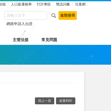
信箱
人口販運檢舉
打詐專區
雙語詞彙
兒童網
網路申請入台證
主管法規
常見問題
回上一頁
友善列印