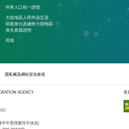
外來人口統一證號
大陸地區人民申請定居、
回復身分及繳附大陸地區
喪失原籍證明
其他
隱私權及網站安全政策
ATION AGENCY
更
址)
櫃檯中午受理案件不休息)