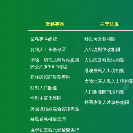
業務專區
主管法規
業務專區總覽
移民署業務相關
各類人士來臺專區
入出境與役政相關
消除一切形式種族歧視國
入出國及移民法相關
際公約(ICERD)專區
港澳居民入出境相關
新住民照顧服務專區
大陸地區人民入出境相
防制人口販運
人口販運防制法相關
性別主流化專區
外國專業人才事務相關
跨國境婚姻媒合資訊專區
移民業務機構管理
協尋在臺觀光健檢醫美行