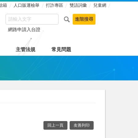
信箱
人口販運檢舉
打詐專區
雙語詞彙
兒童網
網路申請入台證
主管法規
常見問題
回上一頁
友善列印