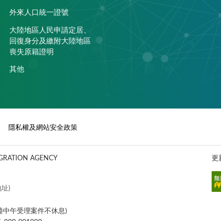
外來人口統一證號
大陸地區人民申請定居、
回復身分及繳附大陸地區
喪失原籍證明
其他
隱私權及網站安全政策
ATION AGENCY
更
址)
櫃檯中午受理案件不休息)