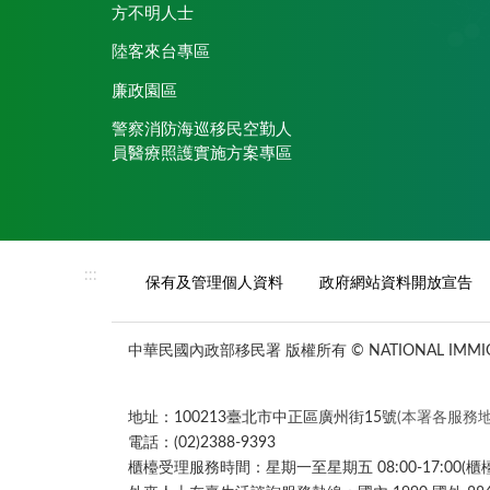
方不明人士
陸客來台專區
廉政園區
警察消防海巡移民空勤人
員醫療照護實施方案專區
:::
保有及管理個人資料
政府網站資料開放宣告
中華民國內政部移民署 版權所有 © NATIONAL IMMIGR
地址：100213臺北市中正區廣州街15號
(本署各服務地
電話：(02)2388-9393
櫃檯受理服務時間：星期一至星期五 08:00-17:00(