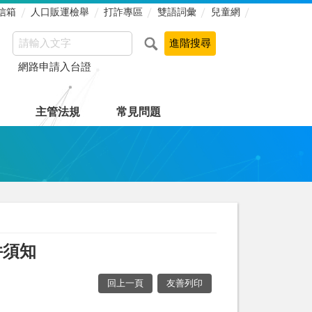
信箱
人口販運檢舉
打詐專區
雙語詞彙
兒童網
網路申請入台證
主管法規
常見問題
件須知
回上一頁
友善列印