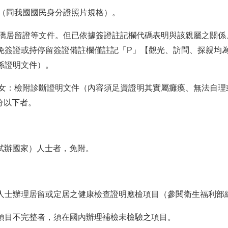
張（同我國國民身分證照片規格）。
僑
居留證
等文件。但已依據簽證註記欄代碼表明與該親屬之關係
免簽證或持停留簽證備註欄僅註記「
P
」【觀光、訪問、探親均
係證明文件）。
女：檢附診斷證明文件（內容須足資證明其實屬癱瘓、無法自理
十分以下者。
試辦國家）人士者，免附。
。
籍人士辦理居留或定居之健康檢查證明應檢項目（參閱衛生福利部
查項目不完整者，須在國內辦理補檢未檢驗之項目。