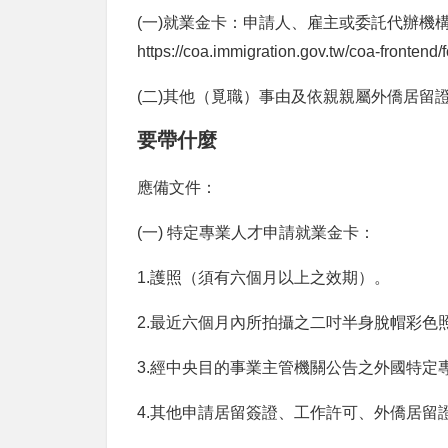
(一
)
就業金卡：申請人、雇主或委託代辦機
https://coa.immigration.gov.tw/coa-frontend/f
(二
)
其他（覓職）事由及依親親屬外僑居留
要帶什麼
應備文件：
(一
)
特定專業人才申請就業金卡：
1.
護照（須有
六個月以上之效期）。
2.最近六個月內所拍攝之二吋半身脫帽彩色
3.經中央目的事業主管機關公告之外國特定
4.其他申請居留簽證、工作許可、外僑居留