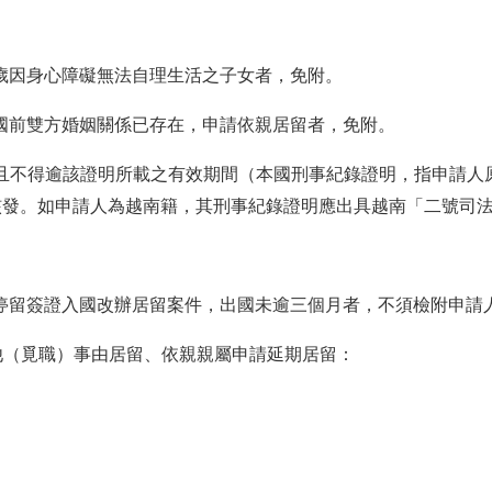
八歲因身心障礙無法自理生活之子女者，免附。
國前雙方婚姻關係已存在，申請依親居留者，免附。
且不得逾該證明所載之有效期間（本國刑事紀錄證明，指申請人
核發。如申請人為越南籍，其刑事紀錄證明應出具越南「二號司
停留簽證入國改辦居留案件，出國未逾三個月者，不須檢附申請
他（覓職）事由居留、依親親屬申請延期居留：