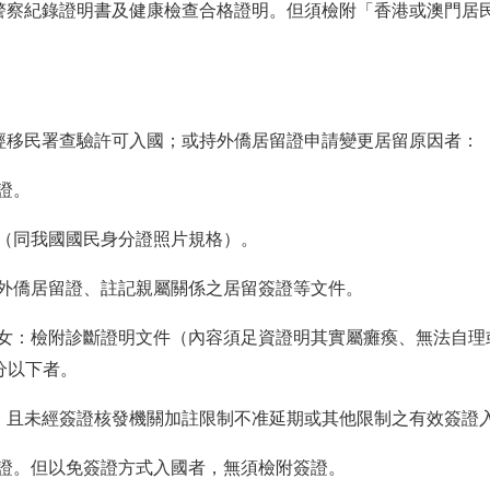
、警察紀錄證明書及健康檢查合格證明。但須檢附「香港或澳門居
，經移民署查驗許可入國；或持外僑居留證申請變更居留原因者：
證。
張（同我國國民身分證照片規格）。
、外僑居留證、註記親屬關係之居留簽證等文件。
之子女：檢附診斷證明文件（內容須足資證明其實屬癱瘓、無法自
分以下者。
上，且未經簽證核發機關加註限制不准延期或其他限制之有效簽證
證。但以免簽證方式入國者，無須檢附簽證。