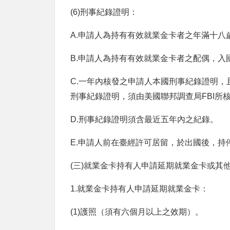
(6)刑事紀錄證明：
A.申請人為持有有效就業金卡者之年滿十
B.
申請人為持有有效
就業金卡者之配偶，入
C.
一年內核發之申請人本國刑事紀錄
證明，
刑事紀
錄證明，須由美國聯邦調查局
FBI
所
D.刑事紀錄證明須含
最近
五年內之紀錄。
E.
申請人前在臺經許可居留，於出國後，持
(三
)
就業金卡持有人申請延期就業金卡或其
1.就業金卡持有人申請延期就業金卡：
(1)護照（須有六個月以上之效期）。