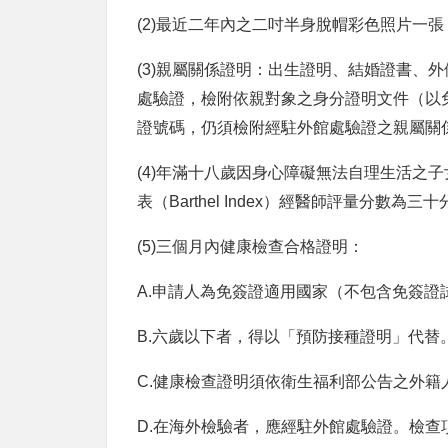
(2)最近二年內之二吋半身脫帽彩色照片一
(3)親屬關係證明：出生證明、結婚證書、外
處驗證，檢附依親對象之身分證明文件（以
證號碼，仍須檢附經駐外館處驗證之親屬關
(4)
年滿十八歲因身心障礙無法
自理生活之子
表（Barthel Index）經醫師評量分數為三
(5)三個月內
健康檢查
合格證明：
A.申請人為免簽證適用國家（不包含免簽證
B.六歲以下者，得以「預防接種證明」代替
C.健康檢查證明須依衛生福利部公告之外
D.在海外檢驗者，應經駐外館處驗證。檢