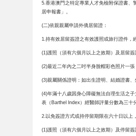
5.香港澳門之特定專業人才免檢附保證書
居申報書」。
(二
)
依親親屬申請外僑居留證：
1.持有效居留簽證之有效護照或旅行證件
(1)護照（須有六個月以上之效期）及居留簽
(2)最近二年內之二吋半身脫帽彩色照片一
(3)親屬關係證明：如出生證明、結婚證書
(4)年滿十八歲因身心障礙無法自理生活
表（
Barthel Index
）
經醫師評量分數為三十
2.以免簽證方式或持停留期限在六十日以
(1)
護照（須有六個月以上之效期）
及停留簽