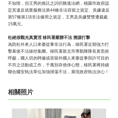
不知情，但王男的推託之詞仍難逃法網，桃園市政府認
定其違反就業服務法第
44
條非法容留之規定、吳嫌違反
第
57
條第
1
項非法僱用之規定，王男及吳嫌雙雙遭裁處
15
萬元。
杜絕假觀光真賣淫 移民署嚴辦不法 溯源打擊
為防杜外來人口來臺從事非法行為，移民署近期強力打
擊幕後不法操控集團。移民署新北市專勤隊隊長黃奕崗
呼籲，國人切勿聘僱或容留外國人來臺從事與許可目的
不符之活動或工作，千萬別存僥倖心態，移民署將持續
聯合國安執法單位加強掃蕩不法，展現政府執法決心！
相關照片