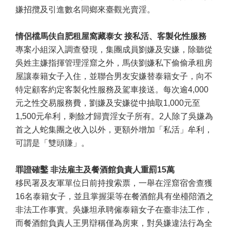
嫌招攬及引進數名同鄉來臺觀光賣淫。
情侶檔馬伕自肥租屋窩藏泰女 接私活、客製化性服務
專案小組深入調查發現，集團成員劉嫌及安嫌，除聽從
吳姓主嫌指揮管理淫窟之外，馬伕劉嫌私下偷偷承租房
屋讓泰籍女子入住，並聯合男友安嫌替泰籍女子，向不
特定顧客約定客製化性服務及駕車接送。每次逾4,000
元之性交易服務費，劉嫌及安嫌從中抽取1,000元至
1,500元牟利，剩餘才歸賣淫女子所有。2人除了吳嫌為
首之人蛇集團之收入以外，更額外增加「私活」牟利，
可謂是「雙頭賺」。
罪證確鑿 非法雇主及餐酒館負責人重罰
15
萬
移民署及友軍單位日前持搜索票，一舉在淫窟宿舍查獲
16
名泰籍女子，並且掌握渠等在餐酒館具有坐檯陪酒之
非法工作事實。吳嫌坦承聘僱泰籍女子在臺非法工作，
而餐酒館負責人王男辯稱僅為房東，對吳嫌違法行為全