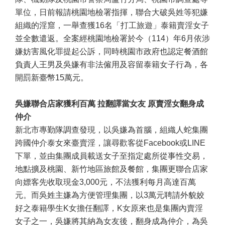
單位，日前報請桃園地檢署指揮，聯合大破吳姓等犯嫌
組織的淫窟，一舉查獲
16
名「打工旅遊」泰籍賣淫女子
並全數遣返。全案經桃園地檢署於今（
114
）年
6
月依涉
嫌妨害風化罪提起公訴，同時桃園市政府也認定餐酒館
負責人王男及吳嫌有非法僱用及容留泰籍女子行為，各
開罰新臺幣
15
萬元。
吳嫌聯合店家獲利百萬 拉翻譯當女友 原賣淫女翻身成
仲介
新北市專勤隊調查發現，以吳嫌為首腦，組織人蛇集團
跨國仲介泰女來臺賣淫，讓尋歡客從
Facebook
或
LINE
下單，並由集團成員載送女子至指定處所從事性交易，
地點擴及桃園、新竹地區旅館及餐館，集團更聯合店家
向嫖客先收取現金
3,000
元，不法獲利每月高達百萬
元。而吳姓主嫌為方便管理集團，以
3
萬元聘請外貌姣
好之泰籍學生
K
女擔任翻譯，
K
女原來也是集團內賣淫
女子之一，吳嫌將其納為女友後，翻身成為仲介，為吳