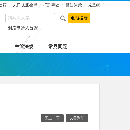
信箱
人口販運檢舉
打詐專區
雙語詞彙
兒童網
網路申請入台證
主管法規
常見問題
回上一頁
友善列印