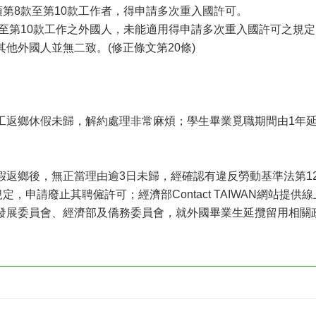
項第8款至第10款工作者，得申請多次重入國許可。
至第10款工作之外國人，未能適用得申請多次重入國許可之規
他外國人並無二致。(修正條文第20條)
鄉休假未歸，解約處理非常麻煩；學生畢業覓職期間由1年延
鄉後，無正當理由逾3日未歸，經確認有違反勞動基準法第12
定，申請廢止其聘僱許可；經濟部Contact TAIWAN網站提
發展委員會、經濟部及僑務委員會，就外國畢業生延攬留用相關