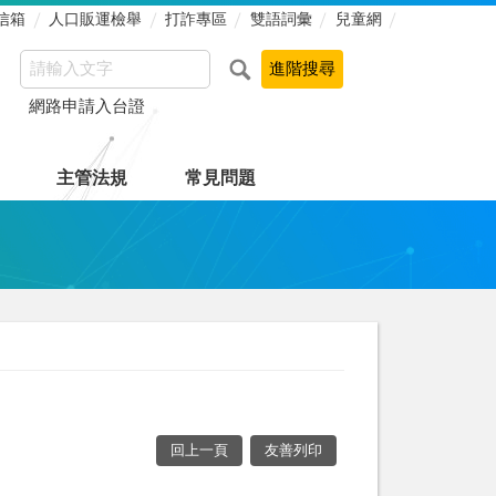
信箱
人口販運檢舉
打詐專區
雙語詞彙
兒童網
網路申請入台證
主管法規
常見問題
回上一頁
友善列印