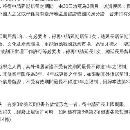
得申請延期居留之期間，由30日放寬為3個月，以資便民；
外國人之父或母係持有臺灣地區居留證或國民身分證，皆未持有
延期居留1年，有必要者，得再申請延期居留1次，總延長居留期
、文化及產業環境，更能適應我國就業市場。為留才攬才，增加
或刻正辦理工作許可等必要者，得再申請延長1次，總延長居留期間
就學之人員，其外僑居留證不受有效期間最長不得逾1年之限制
修業年限多為3年、4年或更長之年限，如限制其外僑居留證
僑居留證，不受有效期間最長不得逾1年之限制，回歸本法第22
失，有第3條第2項但書各款情形之一者，得申請延長出國期限。
失，經廢止居留許可時，如同樣有第3條第2項但書各款暫無
4條)