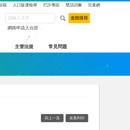
信箱
人口販運檢舉
打詐專區
雙語詞彙
兒童網
網路申請入台證
主管法規
常見問題
回上一頁
友善列印