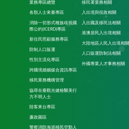
業務專區總覽
移民署業務相關
各類人士來臺專區
入出境與役政相關
消除一切形式種族歧視國
入出國及移民法相關
際公約(ICERD)專區
港澳居民入出境相關
新住民照顧服務專區
大陸地區人民入出境相
防制人口販運
人口販運防制法相關
性別主流化專區
外國專業人才事務相關
跨國境婚姻媒合資訊專區
移民業務機構管理
協尋在臺觀光健檢醫美行
方不明人士
陸客來台專區
廉政園區
警察消防海巡移民空勤人